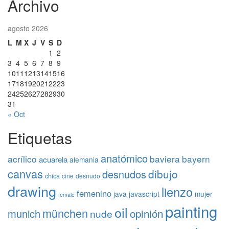
Archivo
agosto 2026
L
M
X
J
V
S
D
1
2
3
4
5
6
7
8
9
10
11
12
13
14
15
16
17
18
19
20
21
22
23
24
25
26
27
28
29
30
31
« Oct
Etiquetas
anatómico
acrílico
baviera
bayern
acuarela
alemania
canvas
dibujo
desnudos
chica
cine
desnudo
drawing
lienzo
femenino
java
javascript
mujer
female
painting
oil
münchen
opinión
munich
nude