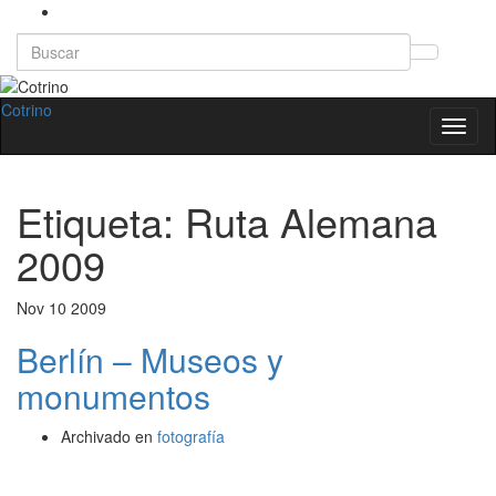
Search
Altern
for:
el
formul
Cotrino
Altern
de
la
búsqu
naveg
Etiqueta:
Ruta Alemana
2009
Nov
10
2009
Berlín – Museos y
monumentos
Archivado en
fotografía