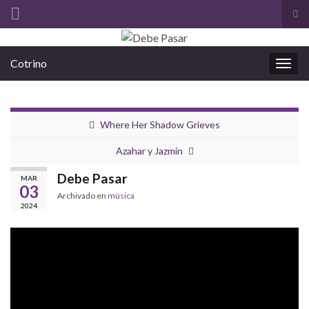
Alt
el
Search for:
for
Cotrino
de
Alter
bús
la
nave
Where Her Shadow Grieves
Azahar y Jazmín
Debe Pasar
MAR
03
Archivado en
música
2024