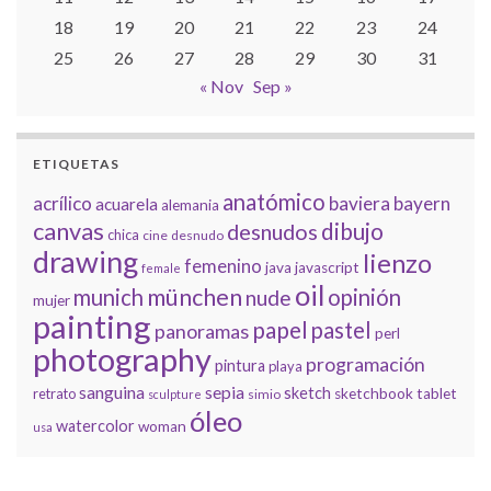
18
19
20
21
22
23
24
25
26
27
28
29
30
31
« Nov
Sep »
ETIQUETAS
anatómico
acrílico
baviera
bayern
acuarela
alemania
canvas
dibujo
desnudos
chica
cine
desnudo
drawing
lienzo
femenino
java
javascript
female
oil
münchen
munich
opinión
nude
mujer
painting
papel
pastel
panoramas
perl
photography
programación
pintura
playa
sanguina
sepia
sketch
retrato
sketchbook
tablet
simio
sculpture
óleo
watercolor
woman
usa