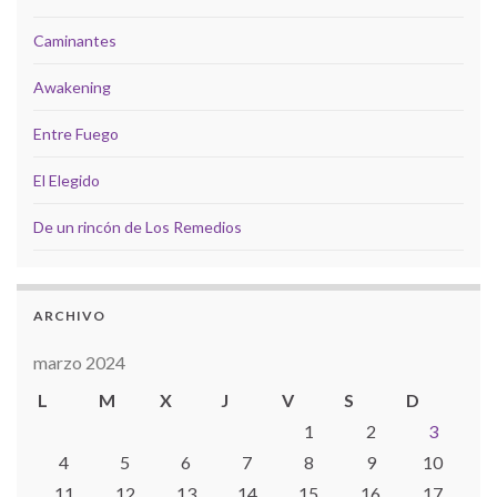
Caminantes
Awakening
Entre Fuego
El Elegido
De un rincón de Los Remedios
ARCHIVO
marzo 2024
L
M
X
J
V
S
D
1
2
3
4
5
6
7
8
9
10
11
12
13
14
15
16
17