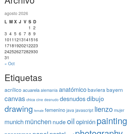
agosto 2026
L
M
X
J
V
S
D
1
2
3
4
5
6
7
8
9
10
11
12
13
14
15
16
17
18
19
20
21
22
23
24
25
26
27
28
29
30
31
« Oct
Etiquetas
anatómico
acrílico
baviera
bayern
acuarela
alemania
canvas
dibujo
desnudos
chica
cine
desnudo
drawing
lienzo
femenino
java
javascript
mujer
female
painting
oil
münchen
opinión
munich
nude
photography
papel
pastel