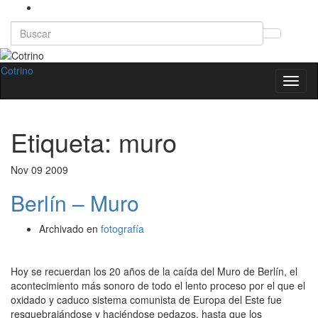
Search
Altern
for:
el
formul
Cotrino
Altern
de
la
búsqu
naveg
Etiqueta:
muro
Nov
09
2009
Berlín – Muro
Archivado en
fotografía
Hoy se recuerdan los 20 años de la caída del Muro de Berlín, el
acontecimiento más sonoro de todo el lento proceso por el que el
oxidado y caduco sistema comunista de Europa del Este fue
resquebrajándose y haciéndose pedazos, hasta que los