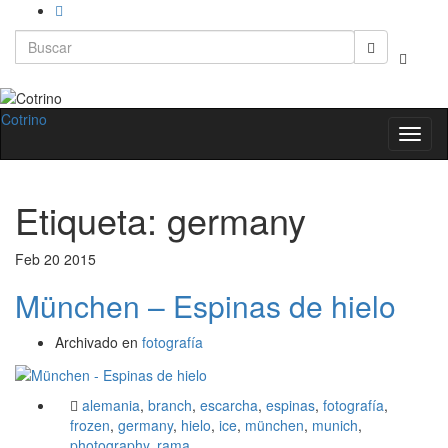
Search
Alternar
for:
el
formula
de
Cotrino
Altern
búsque
la
naveg
Etiqueta:
germany
Feb
20
2015
München – Espinas de hielo
Archivado en
fotografía
alemania
,
branch
,
escarcha
,
espinas
,
fotografía
,
frozen
,
germany
,
hielo
,
ice
,
münchen
,
munich
,
photography
,
rama