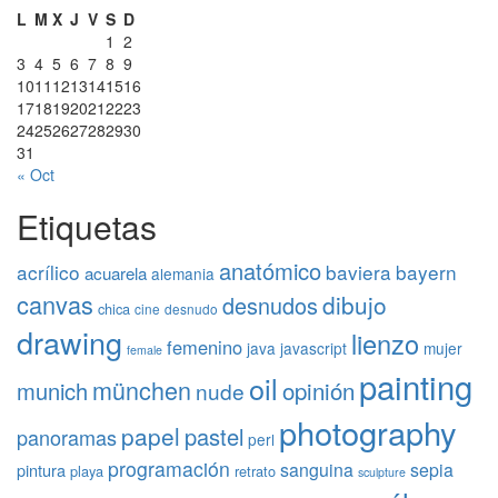
L
M
X
J
V
S
D
1
2
3
4
5
6
7
8
9
10
11
12
13
14
15
16
17
18
19
20
21
22
23
24
25
26
27
28
29
30
31
« Oct
Etiquetas
anatómico
acrílico
baviera
bayern
acuarela
alemania
canvas
dibujo
desnudos
chica
cine
desnudo
drawing
lienzo
femenino
java
javascript
mujer
female
painting
oil
münchen
opinión
munich
nude
photography
papel
pastel
panoramas
perl
programación
sanguina
sepia
pintura
playa
retrato
sculpture