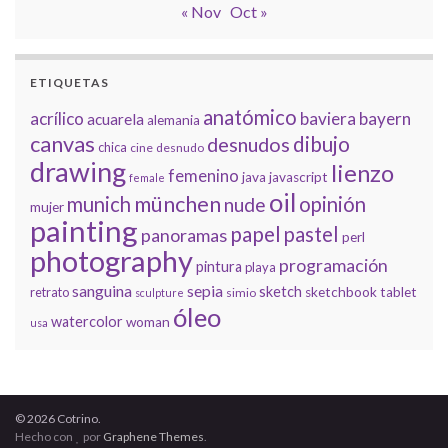
« Nov
Oct »
ETIQUETAS
anatómico
acrílico
baviera
bayern
acuarela
alemania
canvas
dibujo
desnudos
chica
cine
desnudo
drawing
lienzo
femenino
java
javascript
female
oil
münchen
munich
opinión
nude
mujer
painting
papel
pastel
panoramas
perl
photography
programación
pintura
playa
sanguina
sepia
sketch
retrato
sketchbook
tablet
simio
sculpture
óleo
watercolor
woman
usa
© 2026 Cotrino.
Hecho con
por
Graphene Themes
.