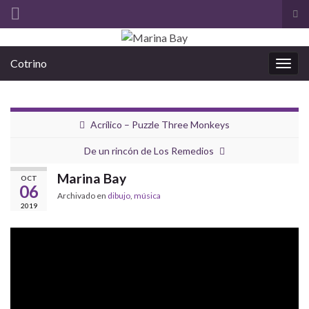
Alt
el
Search for:
for
Cotrino
de
Alter
bús
la
nave
Acrílico – Puzzle Three Monkeys
De un rincón de Los Remedios
Marina Bay
OCT
06
Archivado en
dibujo
,
música
2019