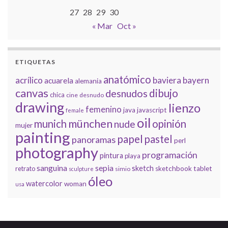
27
28
29
30
« Mar
Oct »
ETIQUETAS
anatómico
acrílico
baviera
bayern
acuarela
alemania
canvas
dibujo
desnudos
chica
cine
desnudo
drawing
lienzo
femenino
java
javascript
female
oil
münchen
munich
opinión
nude
mujer
painting
papel
pastel
panoramas
perl
photography
programación
pintura
playa
sanguina
sepia
sketch
retrato
sketchbook
tablet
simio
sculpture
óleo
watercolor
woman
usa