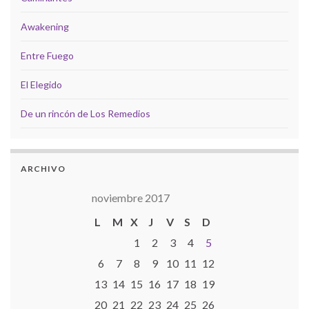
Awakening
Entre Fuego
El Elegido
De un rincón de Los Remedios
ARCHIVO
noviembre 2017
L
M
X
J
V
S
D
1
2
3
4
5
6
7
8
9
10
11
12
13
14
15
16
17
18
19
20
21
22
23
24
25
26