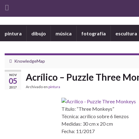
pintura
dibujo
música
fotografía
escultura
KnowledgeMap
Acrílico – Puzzle Three M
NOV
05
Archivado en
pintura
2017
Título: “Three Monkeys”
Técnica: acrílico sobre 6 lienzos
Medidas: 30 cm x 20 cm
Fecha: 11/2017