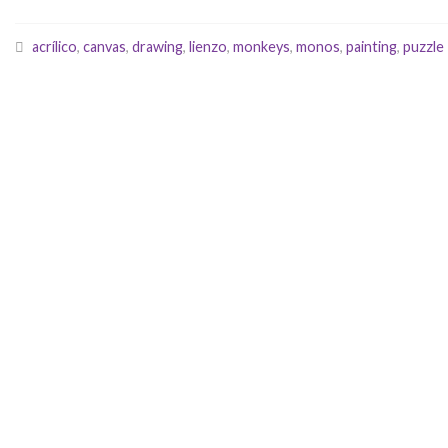
acrílico
,
canvas
,
drawing
,
lienzo
,
monkeys
,
monos
,
painting
,
puzzle