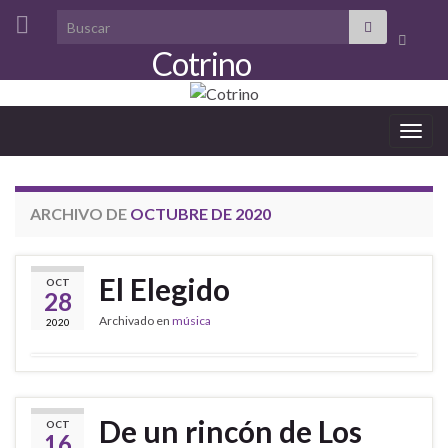
Search for:
Alterna
Cotrino
el
formula
de
Alter
búsque
la
nave
ARCHIVO DE
OCTUBRE DE 2020
El Elegido
OCT
28
Archivado en
música
2020
De un rincón de Los
OCT
16