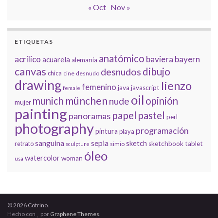
« Oct
Nov »
ETIQUETAS
anatómico
acrílico
baviera
bayern
acuarela
alemania
canvas
dibujo
desnudos
chica
cine
desnudo
drawing
lienzo
femenino
java
javascript
female
oil
münchen
munich
opinión
nude
mujer
painting
papel
pastel
panoramas
perl
photography
programación
pintura
playa
sanguina
sepia
sketch
retrato
sketchbook
tablet
simio
sculpture
óleo
watercolor
woman
usa
© 2026 Cotrino.
Hecho con
por
Graphene Themes
.