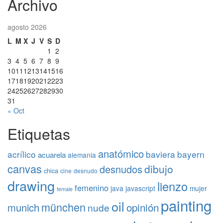
Archivo
agosto 2026
L
M
X
J
V
S
D
1
2
3
4
5
6
7
8
9
10
11
12
13
14
15
16
17
18
19
20
21
22
23
24
25
26
27
28
29
30
31
« Oct
Etiquetas
anatómico
acrílico
baviera
bayern
acuarela
alemania
canvas
dibujo
desnudos
chica
cine
desnudo
drawing
lienzo
femenino
java
javascript
mujer
female
painting
oil
münchen
opinión
munich
nude