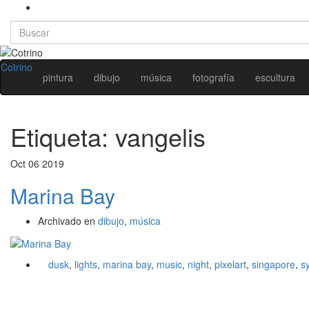
Search
for:
Cotrino
pintura
dibujo
música
fotografía
escultura
Etiqueta:
vangelis
Oct
06
2019
Marina Bay
Archivado en
dibujo
,
música
dusk
,
lights
,
marina bay
,
music
,
night
,
pixelart
,
singapore
,
s