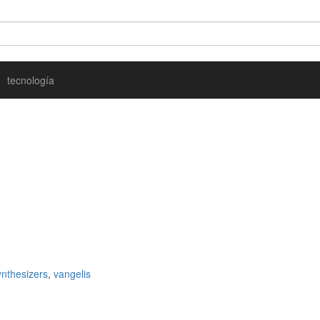
tecnología
ynthesizers
,
vangelis