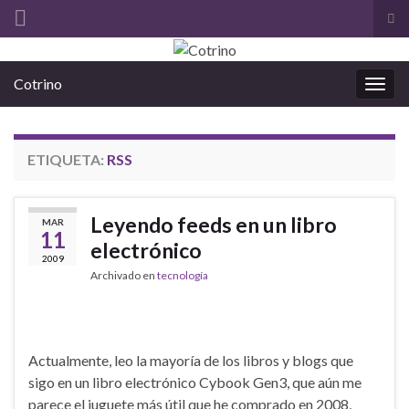
Alt
el
Search for:
for
Cotrino
de
Alter
bús
la
nave
ETIQUETA:
RSS
Leyendo feeds en un libro
MAR
11
electrónico
2009
Archivado en
tecnología
Actualmente, leo la mayoría de los libros y blogs que
sigo en un libro electrónico Cybook Gen3, que aún me
parece el juguete más útil que he comprado en 2008,