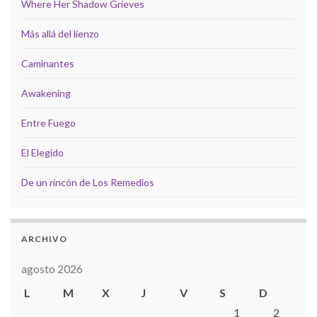
Where Her Shadow Grieves
Más allá del lienzo
Caminantes
Awakening
Entre Fuego
El Elegido
De un rincón de Los Remedios
ARCHIVO
agosto 2026
L
M
X
J
V
S
D
1
2