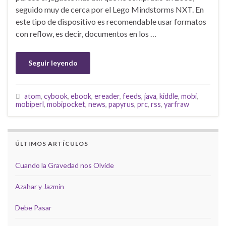
seguido muy de cerca por el Lego Mindstorms NXT. En
este tipo de dispositivo es recomendable usar formatos
con reflow, es decir, documentos en los …
Seguir leyendo
atom
,
cybook
,
ebook
,
ereader
,
feeds
,
java
,
kiddle
,
mobi
,
mobiperl
,
mobipocket
,
news
,
papyrus
,
prc
,
rss
,
yarfraw
ÚLTIMOS ARTÍCULOS
Cuando la Gravedad nos Olvide
Azahar y Jazmín
Debe Pasar