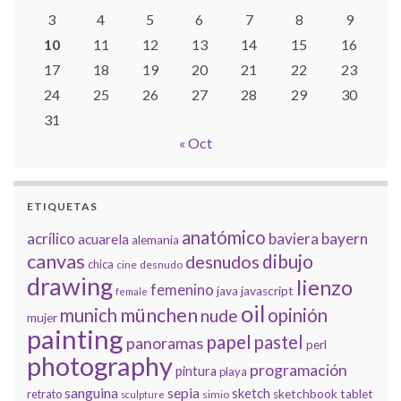
3
4
5
6
7
8
9
10
11
12
13
14
15
16
17
18
19
20
21
22
23
24
25
26
27
28
29
30
31
« Oct
ETIQUETAS
anatómico
acrílico
baviera
bayern
acuarela
alemania
canvas
dibujo
desnudos
chica
cine
desnudo
drawing
lienzo
femenino
java
javascript
female
oil
münchen
munich
opinión
nude
mujer
painting
papel
pastel
panoramas
perl
photography
programación
pintura
playa
sanguina
sepia
sketch
retrato
sketchbook
tablet
simio
sculpture