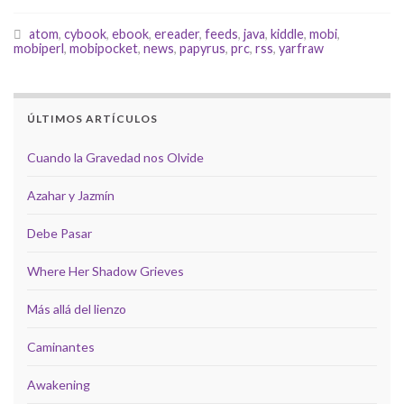
atom
,
cybook
,
ebook
,
ereader
,
feeds
,
java
,
kiddle
,
mobi
,
mobiperl
,
mobipocket
,
news
,
papyrus
,
prc
,
rss
,
yarfraw
ÚLTIMOS ARTÍCULOS
Cuando la Gravedad nos Olvide
Azahar y Jazmín
Debe Pasar
Where Her Shadow Grieves
Más allá del lienzo
Caminantes
Awakening