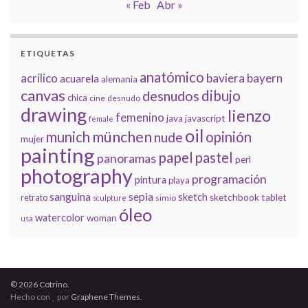
« Feb
Abr »
ETIQUETAS
anatómico
acrílico
baviera
bayern
acuarela
alemania
canvas
dibujo
desnudos
chica
cine
desnudo
drawing
lienzo
femenino
java
javascript
female
oil
münchen
munich
opinión
nude
mujer
painting
papel
pastel
panoramas
perl
photography
programación
pintura
playa
sanguina
sepia
sketch
retrato
sketchbook
tablet
simio
sculpture
óleo
watercolor
woman
usa
© 2026 Cotrino.
Hecho con
por
Graphene Themes
.