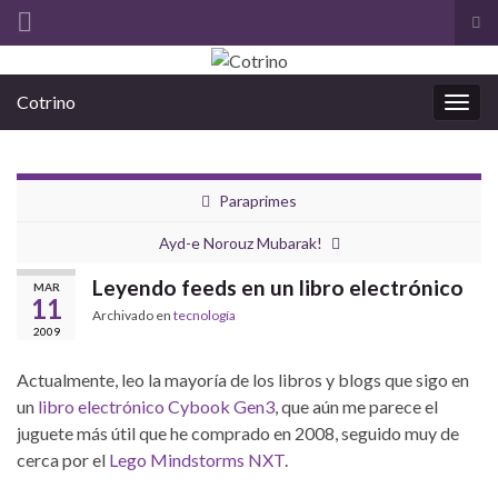
Alt
el
Search for:
for
Cotrino
de
Alter
bús
la
nave
Paraprimes
Ayd-e Norouz Mubarak!
Leyendo feeds en un libro electrónico
MAR
11
Archivado en
tecnología
2009
Actualmente, leo la mayoría de los libros y blogs que sigo en
un
libro electrónico Cybook Gen3
, que aún me parece el
juguete más útil que he comprado en 2008, seguido muy de
cerca por el
Lego Mindstorms NXT
.