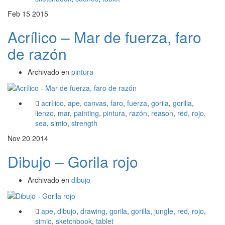
Feb
15
2015
Acrílico – Mar de fuerza, faro
de razón
Archivado en
pintura
acrílico
,
ape
,
canvas
,
faro
,
fuerza
,
gorila
,
gorilla
,
lienzo
,
mar
,
painting
,
pintura
,
razón
,
reason
,
red
,
rojo
,
sea
,
simio
,
strength
Nov
20
2014
Dibujo – Gorila rojo
Archivado en
dibujo
ape
,
dibujo
,
drawing
,
gorila
,
gorilla
,
jungle
,
red
,
rojo
,
simio
,
sketchbook
,
tablet