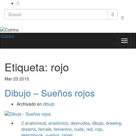
Search
Alternar
for:
el
formula
de
Cotrino
Altern
búsque
la
naveg
Etiqueta:
rojo
Mar
23
2015
Dibujo – Sueños rojos
Archivado en
dibujo
anatomical
,
anatómico
,
desnudos
,
dibujo
,
drawing
,
dreams
,
female
,
femenino
,
nude
,
red
,
rojo
,
sketchbook
,
sueños
,
tablet