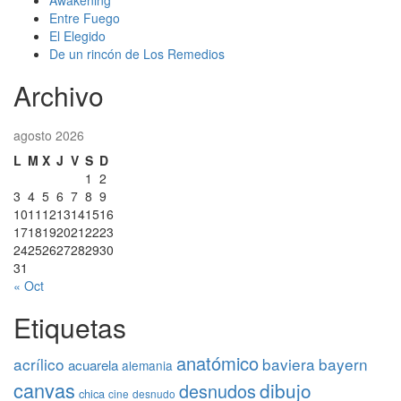
Awakening
Entre Fuego
El Elegido
De un rincón de Los Remedios
Archivo
agosto 2026
L
M
X
J
V
S
D
1
2
3
4
5
6
7
8
9
10
11
12
13
14
15
16
17
18
19
20
21
22
23
24
25
26
27
28
29
30
31
« Oct
Etiquetas
anatómico
acrílico
baviera
bayern
acuarela
alemania
canvas
dibujo
desnudos
chica
cine
desnudo