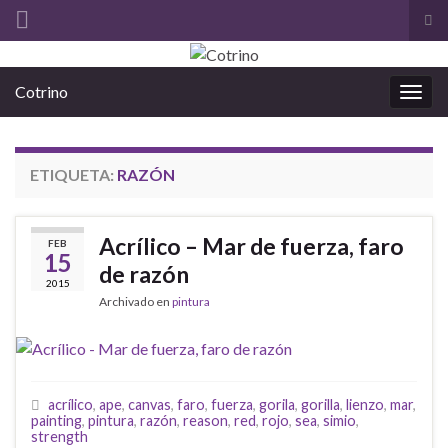
Alt
el
Search for:
for
Cotrino
de
Alter
bús
la
nave
ETIQUETA:
RAZÓN
Acrílico – Mar de fuerza, faro
FEB
15
de razón
2015
Archivado en
pintura
acrílico
,
ape
,
canvas
,
faro
,
fuerza
,
gorila
,
gorilla
,
lienzo
,
mar
,
painting
,
pintura
,
razón
,
reason
,
red
,
rojo
,
sea
,
simio
,
strength