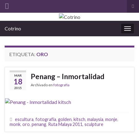
Alt
el
Search for:
for
Cotrino
de
Alter
bús
la
nave
ETIQUETA:
ORO
Penang – Inmortalidad
MAR
18
Archivado en
fotografía
2015
escultura
,
fotografía
,
golden
,
kitsch
,
malaysia
,
monje
,
monk
,
oro
,
penang
,
Ruta Malaya 2011
,
sculpture