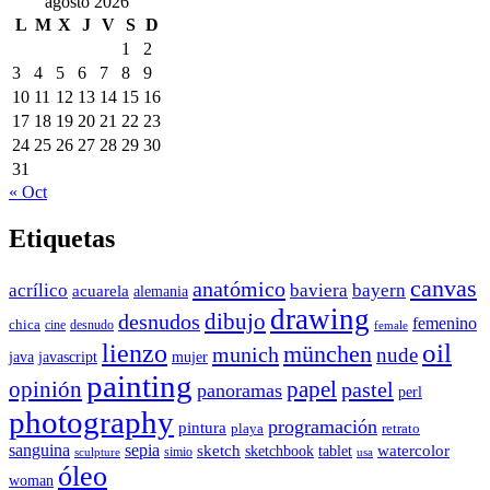
agosto 2026
L
M
X
J
V
S
D
1
2
3
4
5
6
7
8
9
10
11
12
13
14
15
16
17
18
19
20
21
22
23
24
25
26
27
28
29
30
31
« Oct
Etiquetas
canvas
anatómico
acrílico
baviera
bayern
acuarela
alemania
drawing
dibujo
desnudos
femenino
chica
cine
desnudo
female
oil
lienzo
münchen
munich
nude
java
javascript
mujer
painting
papel
opinión
pastel
panoramas
perl
photography
programación
pintura
playa
retrato
sanguina
sepia
sketch
watercolor
sketchbook
tablet
simio
sculpture
usa
óleo
woman