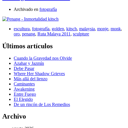
Archivado en
fotografía
escultura
,
fotografía
,
golden
,
kitsch
,
malaysia
,
monje
,
monk
,
oro
,
penang
,
Ruta Malaya 2011
,
sculpture
Últimos artículos
Cuando la Gravedad nos Olvide
Azahar y Jazmín
Debe Pasar
Where Her Shadow Grieves
Más allá del lienzo
Caminantes
Awakening
Entre Fuego
El Elegido
De un rincón de Los Remedios
Archivo