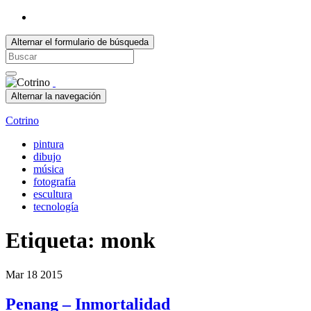
Alternar el formulario de búsqueda
Search
for:
Alternar la navegación
Cotrino
pintura
dibujo
música
fotografía
escultura
tecnología
Etiqueta:
monk
Mar
18
2015
Penang – Inmortalidad