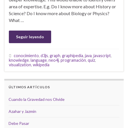
area of expertise. E.g. Do I know more about History or
Science? Do I know more about Biology or Physics?
What …
Seguir leyendo
conocimiento
,
d3js
,
graph
,
graphipedia
,
java
,
javascript
,
knowledge
,
language
,
neo4j
,
programación
,
quiz
,
visualization
,
wikipedia
ÚLTIMOS ARTÍCULOS
Cuando la Gravedad nos Olvide
Azahar y Jazmín
Debe Pasar