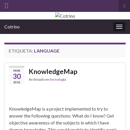
Alt
el
Search for:
for
Cotrino
de
Alter
bús
la
nave
ETIQUETA:
LANGUAGE
KnowledgeMap
MAR
30
Archivado en
tecnología
2016
KnowledgeMap is a project implemented to try to
answer the following questions: What do I know? Get
objective awareness of the subjects in which I have
deeper knowledge. This would enable to identify own’s