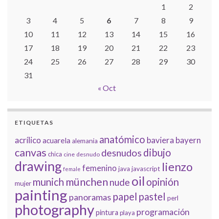
1
2
3
4
5
6
7
8
9
10
11
12
13
14
15
16
17
18
19
20
21
22
23
24
25
26
27
28
29
30
31
« Oct
ETIQUETAS
anatómico
acrílico
baviera
bayern
acuarela
alemania
canvas
dibujo
desnudos
chica
cine
desnudo
drawing
lienzo
femenino
java
javascript
female
oil
münchen
munich
opinión
nude
mujer
painting
papel
pastel
panoramas
perl
photography
programación
pintura
playa