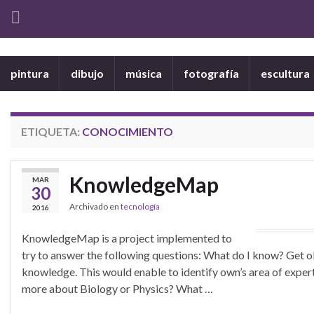
pintura
dibujo
música
fotografía
escultura
ETIQUETA:
CONOCIMIENTO
KnowledgeMap
MAR
30
Archivado en
tecnología
2016
KnowledgeMap is a project implemented to
try to answer the following questions: What do I know? Get o
knowledge. This would enable to identify own’s area of exper
more about Biology or Physics? What …