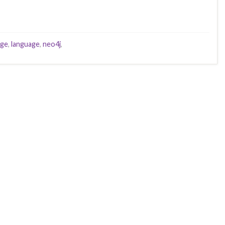
dge
,
language
,
neo4j
,