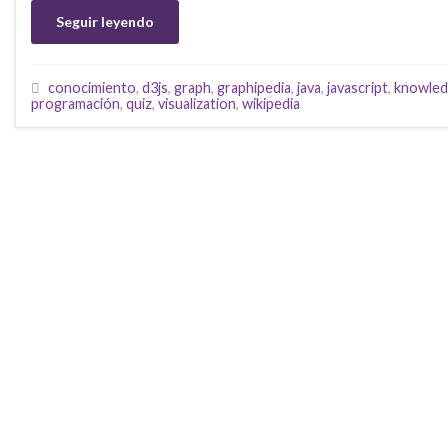
Seguir leyendo
conocimiento
,
d3js
,
graph
,
graphipedia
,
java
,
javascript
,
knowle
programación
,
quiz
,
visualization
,
wikipedia