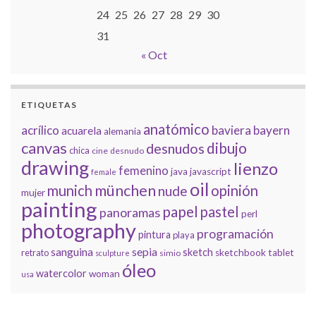
24
25
26
27
28
29
30
31
« Oct
ETIQUETAS
anatómico
acrílico
baviera
bayern
acuarela
alemania
canvas
dibujo
desnudos
chica
cine
desnudo
drawing
lienzo
femenino
java
javascript
female
oil
münchen
munich
opinión
nude
mujer
painting
papel
pastel
panoramas
perl
photography
programación
pintura
playa
sanguina
sepia
sketch
retrato
sketchbook
tablet
simio
sculpture
óleo
watercolor
woman
usa