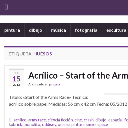
pintura
dibujo
música
fotografía
escultura
ETIQUETA:
HUESOS
Acrílico – Start of the Ar
JUL
15
Archivado en
pintura
2012
Título: «Start of the Arms Race» Técnica:
acrílico sobre papel Medidas: 56 cm x 42 cm Fecha: 05/201
acrílico
,
arms race
,
ciencia ficción
,
cine
,
crash
,
dibujo
,
espacial
,
f
kubrick
,
monolito
,
oddisey
,
odisea
,
pintura
,
simio
,
space