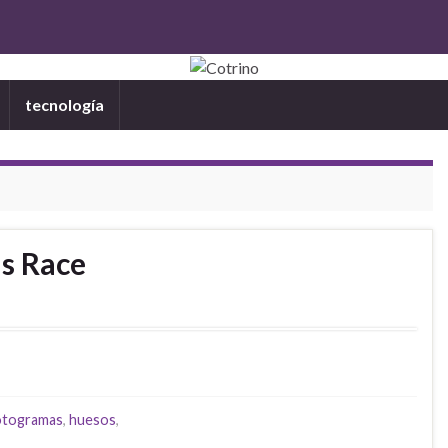
tecnología
ms Race
2
otogramas
,
huesos
,