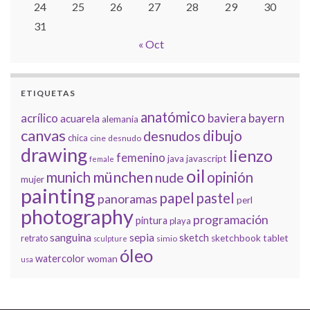
24
25
26
27
28
29
30
31
« Oct
ETIQUETAS
anatómico
acrílico
baviera
bayern
acuarela
alemania
canvas
dibujo
desnudos
chica
cine
desnudo
drawing
lienzo
femenino
java
javascript
female
oil
münchen
munich
opinión
nude
mujer
painting
papel
pastel
panoramas
perl
photography
programación
pintura
playa
sanguina
sepia
sketch
retrato
sketchbook
tablet
simio
sculpture
óleo
watercolor
woman
usa