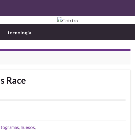
Cotrino
tecnología
ms Race
2
otogramas
,
huesos
,