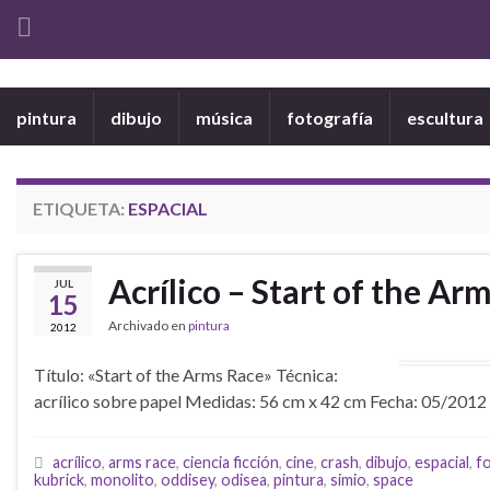
pintura
dibujo
música
fotografía
escultura
ETIQUETA:
ESPACIAL
Acrílico – Start of the Ar
JUL
15
Archivado en
pintura
2012
Título: «Start of the Arms Race» Técnica:
acrílico sobre papel Medidas: 56 cm x 42 cm Fecha: 05/201
acrílico
,
arms race
,
ciencia ficción
,
cine
,
crash
,
dibujo
,
espacial
,
f
kubrick
,
monolito
,
oddisey
,
odisea
,
pintura
,
simio
,
space