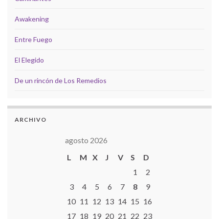
Awakening
Entre Fuego
El Elegido
De un rincón de Los Remedios
ARCHIVO
agosto 2026
L
M
X
J
V
S
D
1
2
3
4
5
6
7
8
9
10
11
12
13
14
15
16
17
18
19
20
21
22
23