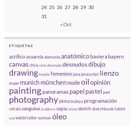
24
25
26
27
28
29
30
31
« Oct
ETIQUETAS
anatómico
acrílico
baviera
bayern
acuarela
alemania
canvas
dibujo
desnudos
chica
cine
desnudo
drawing
lienzo
femenino
java
javascript
female
oil
münchen
munich
opinión
nude
mujer
painting
papel
pastel
panoramas
perl
photography
programación
pintura
playa
sanguina
sepia
sketch
retrato
sketchbook
tablet
simio
sculpture
óleo
watercolor
woman
usa