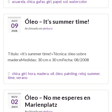
acuarela
,
chica
,
gafas
,
girl
,
papel
,
sol
,
watercolor
Óleo – It’s summer time!
AGO
09
Archivado en
pintura
2008
Título: «It’s summer time!»Técnica: óleo sobre
maderaMedidas: 30 cm x 30 cmFecha: 08/2008
chica
,
girl
,
hora
,
madera
,
oil
,
óleo
,
painting
,
reloj
,
summer
,
time
,
verano
Óleo – No me esperes en
NOV
02
Marienplatz
2004
Archivado en
pintura