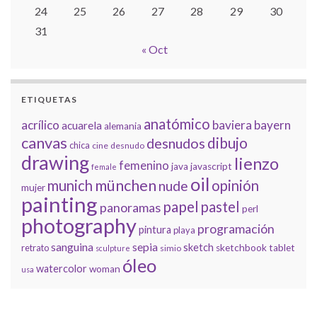
24
25
26
27
28
29
30
31
« Oct
ETIQUETAS
anatómico
acrílico
baviera
bayern
acuarela
alemania
canvas
dibujo
desnudos
chica
cine
desnudo
drawing
lienzo
femenino
java
javascript
female
oil
münchen
munich
opinión
nude
mujer
painting
papel
pastel
panoramas
perl
photography
programación
pintura
playa
sanguina
sepia
sketch
retrato
sketchbook
tablet
simio
sculpture
óleo
watercolor
woman
usa