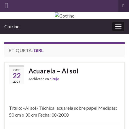
Alt
el
Search for:
for
Cotrino
de
Alter
bús
la
nave
ETIQUETA:
GIRL
Acuarela – Al sol
OCT
22
Archivado en
dibujo
2009
Título: «Al sol» Técnica: acuarela sobre papel Medidas:
50 cm x 30 cm Fecha: 08/2008