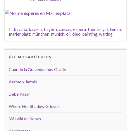
bavaria
,
baviera
,
bayern
,
canvas
,
espera
,
fuente
,
girl
,
lienzo
,
marienplatz
,
münchen
,
munich
,
oil
,
óleo
,
painting
,
waiting
ÚLTIMOS ARTÍCULOS
Cuando la Gravedad nos Olvide
Azahar y Jazmín
Debe Pasar
Where Her Shadow Grieves
Más allá del lienzo
Caminantes