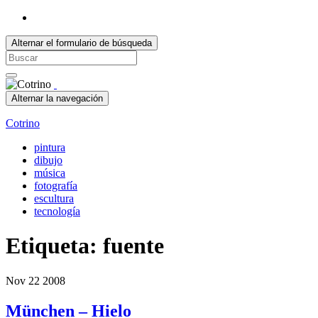
Alternar el formulario de búsqueda
Search
for:
Alternar la navegación
Cotrino
pintura
dibujo
música
fotografía
escultura
tecnología
Etiqueta:
fuente
Nov
22
2008
München – Hielo