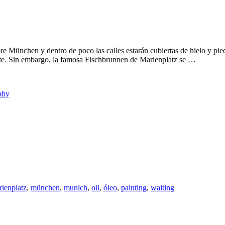
e München y dentro de poco las calles estarán cubiertas de hielo y piedr
iete. Sin embargo, la famosa Fischbrunnen de Marienplatz se …
phy
ienplatz
,
münchen
,
munich
,
oil
,
óleo
,
painting
,
waiting