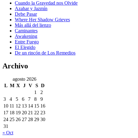
Cuando la Gravedad nos Olvide
Azahar y Jazmín
Debe Pasar
Where Her Shadow Grieves
Más allá del lienzo
Caminantes
Awakening
Entre Fuego
El Elegido
De un rincón de Los Remedios
Archivo
agosto 2026
L
M
X
J
V
S
D
1
2
3
4
5
6
7
8
9
10
11
12
13
14
15
16
17
18
19
20
21
22
23
24
25
26
27
28
29
30
31
« Oct