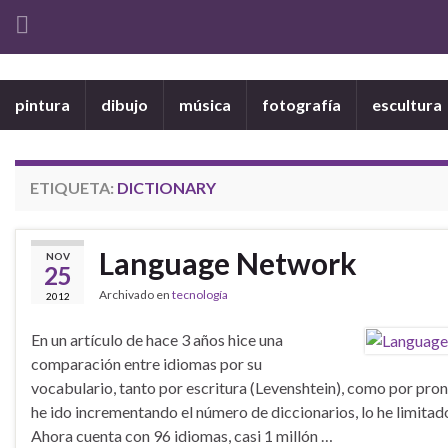
pintura
dibujo
música
fotografía
escultura
ETIQUETA:
DICTIONARY
Language Network
NOV
25
Archivado en
tecnología
2012
En un artículo de hace 3 años hice una
comparación entre idiomas por su
vocabulario, tanto por escritura (Levenshtein), como por p
he ido incrementando el número de diccionarios, lo he limitad
Ahora cuenta con 96 idiomas, casi 1 millón …