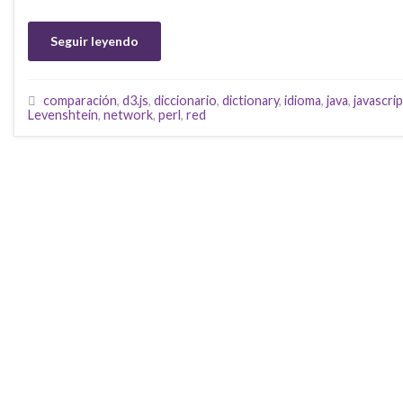
Seguir leyendo
comparación
,
d3.js
,
diccionario
,
dictionary
,
idioma
,
java
,
javascrip
Levenshtein
,
network
,
perl
,
red