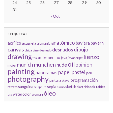
24
25
26
27
28
29
30
31
« Oct
ETIQUETAS
anatómico
acrílico
baviera
bayern
acuarela
alemania
canvas
dibujo
desnudos
chica
cine
desnudo
drawing
lienzo
femenino
java
javascript
female
oil
münchen
munich
opinión
nude
mujer
painting
papel
pastel
panoramas
perl
photography
programación
pintura
playa
sanguina
sepia
sketch
retrato
sketchbook
tablet
simio
sculpture
óleo
watercolor
woman
usa