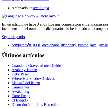
Archivado en
tecnología
En un artículo de hace 3 años hice una comparación entre idiomas po
incrementando el número de diccionarios, lo he limitado a la compara
Seguir leyendo
comparación
,
d3.js
,
diccionario
,
dictionary
,
idioma
,
java
,
javasc
Últimos artículos
Cuando la Gravedad nos Olvide
Azahar y Jazmín
Debe Pasar
Where Her Shadow Grieves
Más allá del lienzo
Caminantes
Awakening
Entre Fuego
El Elegido
De un rincón de Los Remedios