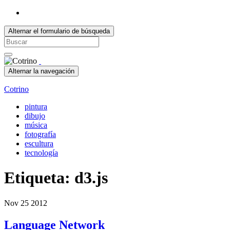
Alternar el formulario de búsqueda
Search
for:
Alternar la navegación
Cotrino
pintura
dibujo
música
fotografía
escultura
tecnología
Etiqueta:
d3.js
Nov
25
2012
Language Network