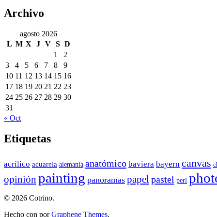
Archivo
agosto 2026
L
M
X
J
V
S
D
1
2
3
4
5
6
7
8
9
10
11
12
13
14
15
16
17
18
19
20
21
22
23
24
25
26
27
28
29
30
31
« Oct
Etiquetas
canvas
anatómico
acrílico
baviera
bayern
acuarela
alemania
c
painting
phot
papel
opinión
pastel
panoramas
perl
© 2026 Cotrino.
Hecho con
por
Graphene Themes
.