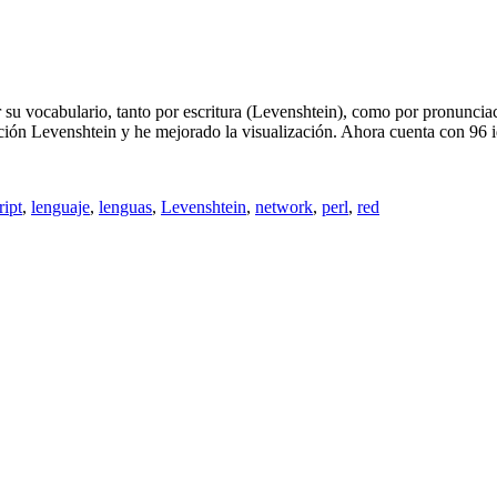
r su vocabulario, tanto por escritura (Levenshtein), como por pronunc
ción Levenshtein y he mejorado la visualización. Ahora cuenta con 96 
ript
,
lenguaje
,
lenguas
,
Levenshtein
,
network
,
perl
,
red