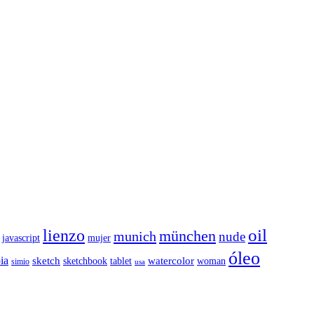
oil
lienzo
münchen
munich
nude
javascript
mujer
óleo
ia
sketch
watercolor
sketchbook
tablet
woman
simio
usa