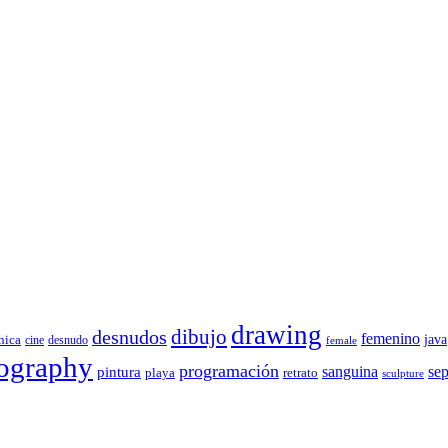
drawing
dibujo
desnudos
femenino
java
hica
cine
desnudo
female
ography
programación
sanguina
sep
pintura
playa
retrato
sculpture