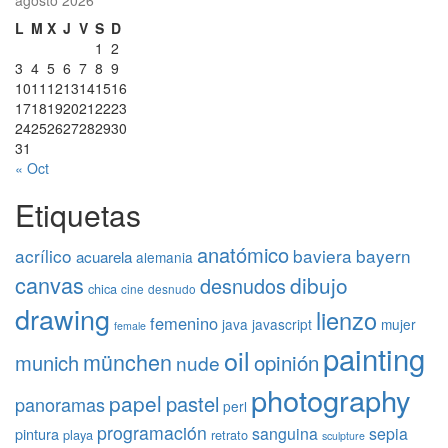
agosto 2026
L
M
X
J
V
S
D
1
2
3
4
5
6
7
8
9
10
11
12
13
14
15
16
17
18
19
20
21
22
23
24
25
26
27
28
29
30
31
« Oct
Etiquetas
anatómico
acrílico
baviera
bayern
acuarela
alemania
canvas
dibujo
desnudos
chica
cine
desnudo
drawing
lienzo
femenino
java
javascript
mujer
female
painting
oil
münchen
opinión
munich
nude
photography
papel
pastel
panoramas
perl
programación
sanguina
sepia
pintura
playa
retrato
sculpture