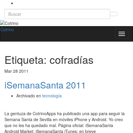
Search
Altern
for:
el
formul
Cotrino
Altern
de
la
búsqu
naveg
Etiqueta:
cofradías
Mar
28
2011
iSemanaSanta 2011
Archivado en
tecnología
La gentuza de CotrinoApps ha publicado una app para seguir la
Semana Santa de Sevilla en móviles iPhone y Android. Yo creo
que no les ha quedado mal. Página oficial: iSemanaSanta
Android Market: iSemanaSanta iTunes: en breve