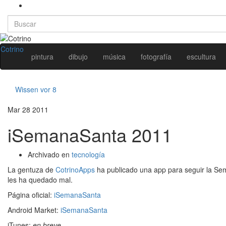
Search
for:
Cotrino
pintura
dibujo
música
fotografía
escultura
Wissen vor 8
Mar
28
2011
iSemanaSanta 2011
Archivado en
tecnología
La gentuza de
CotrinoApps
ha publicado una app para seguir la Sem
les ha quedado mal.
Página oficial:
iSemanaSanta
Android Market:
iSemanaSanta
iTunes:
en breve