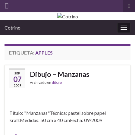
Alt
el
Search for:
for
Cotrino
de
Alter
bús
la
nave
ETIQUETA:
APPLES
Dibujo – Manzanas
SEP
07
Archivado en
dibujo
2009
Título: "Manzanas"Técnica: pastel sobre papel
kraftMedidas: 50 cm x 40 cmFecha: 09/2009