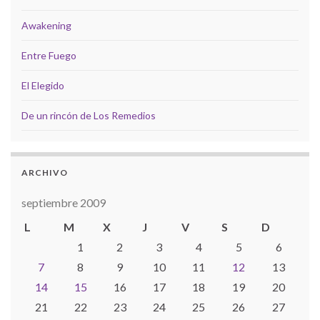
Awakening
Entre Fuego
El Elegido
De un rincón de Los Remedios
ARCHIVO
septiembre 2009
L
M
X
J
V
S
D
1
2
3
4
5
6
7
8
9
10
11
12
13
14
15
16
17
18
19
20
21
22
23
24
25
26
27