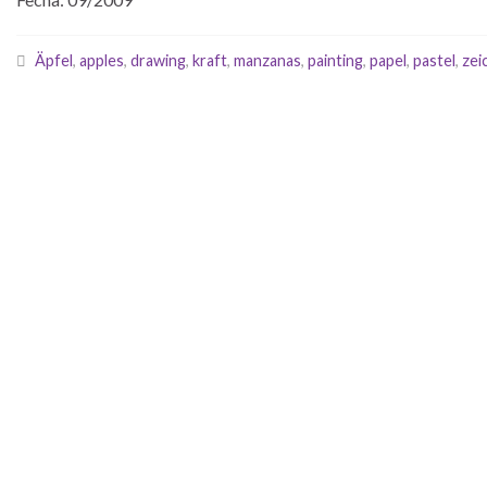
Äpfel
,
apples
,
drawing
,
kraft
,
manzanas
,
painting
,
papel
,
pastel
,
zei