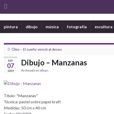
pintura
dibujo
música
fotografía
escultura
Óleo – El sueño venció al deseo
Dibujo – Manzanas
SEP
07
Archivado en
dibujo
2009
Título: "Manzanas"
Técnica: pastel sobre papel kraft
Medidas: 50 cm x 40 cm
Fecha: 09/2009