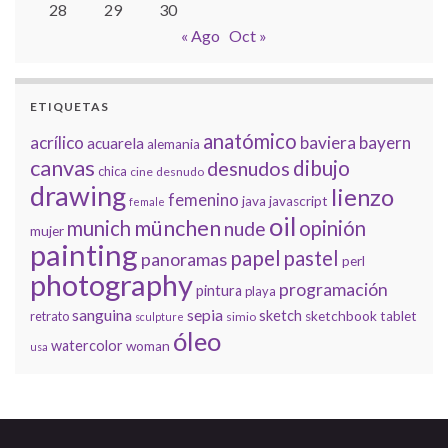
28
29
30
« Ago
Oct »
ETIQUETAS
anatómico
acrílico
baviera
bayern
acuarela
alemania
canvas
dibujo
desnudos
chica
cine
desnudo
drawing
lienzo
femenino
java
javascript
female
oil
münchen
munich
opinión
nude
mujer
painting
papel
pastel
panoramas
perl
photography
programación
pintura
playa
sanguina
sepia
sketch
retrato
sketchbook
tablet
simio
sculpture
óleo
watercolor
woman
usa