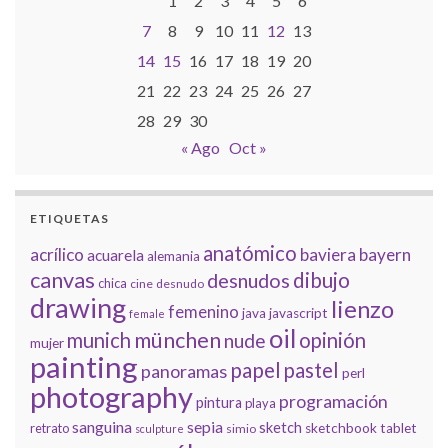
1
2
3
4
5
6
7
8
9
10
11
12
13
14
15
16
17
18
19
20
21
22
23
24
25
26
27
28
29
30
« Ago
Oct »
ETIQUETAS
anatómico
acrílico
baviera
bayern
acuarela
alemania
canvas
dibujo
desnudos
chica
cine
desnudo
drawing
lienzo
femenino
java
javascript
female
oil
münchen
munich
opinión
nude
mujer
painting
papel
pastel
panoramas
perl
photography
programación
pintura
playa
sanguina
sepia
sketch
retrato
sketchbook
tablet
simio
sculpture