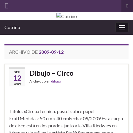
Alt
el
Search for:
for
Cotrino
de
Alter
bús
la
nave
ARCHIVO DE
2009-09-12
Dibujo – Circo
SEP
12
Archivado en
dibujo
2009
Título: «Circo»Técnica: pastel sobre papel
kraftMedidas: 50 cm x 40 cmFecha: 09/2009 Esta carpa
de circo está en los prados junto a la Villa Riedwies en
Murnau y la utiliza la artista Steffi Speermann como