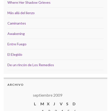
Where Her Shadow Grieves
Más allá del lienzo
Caminantes
Awakening
Entre Fuego
El Elegido
De un rincón de Los Remedios
ARCHIVO
septiembre 2009
L
M
X
J
V
S
D