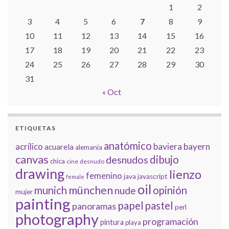
1
2
3
4
5
6
7
8
9
10
11
12
13
14
15
16
17
18
19
20
21
22
23
24
25
26
27
28
29
30
31
« Oct
ETIQUETAS
anatómico
acrílico
baviera
bayern
acuarela
alemania
canvas
dibujo
desnudos
chica
cine
desnudo
drawing
lienzo
femenino
java
javascript
female
oil
münchen
munich
opinión
nude
mujer
painting
papel
pastel
panoramas
perl
photography
programación
pintura
playa