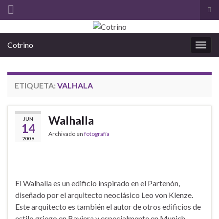
Alt
el
Search for:
for
Cotrino
de
Alter
bús
la
nave
ETIQUETA:
VALHALA
Walhalla
JUN
14
Archivado en
fotografía
2009
El Walhalla es un edificio inspirado en el Partenón,
diseñado por el arquitecto neoclásico Leo von Klenze.
Este arquitecto es también el autor de otros edificios de
estilo griego en Baviera y especialmente en Munich,