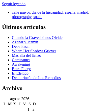
Seguir leyendo
calle mayor
,
día de la hispanidad
,
españa
,
madrid
,
photography
,
spain
Últimos artículos
Cuando la Gravedad nos Olvide
Azahar y Jazmín
Debe Pasar
Where Her Shadow Grieves
Más allá del lienzo
Caminantes
Awakening
Entre Fuego
El Elegido
De un rincón de Los Remedios
Archivo
agosto 2026
L
M
X
J
V
S
D
1
2