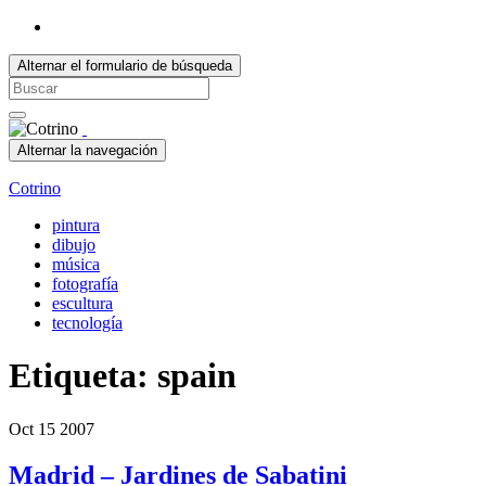
Alternar el formulario de búsqueda
Search
for:
Alternar la navegación
Cotrino
pintura
dibujo
música
fotografía
escultura
tecnología
Etiqueta:
spain
Oct
15
2007
Madrid – Jardines de Sabatini