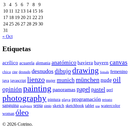
3
4
5
6
7
8
9
10
11
12
13
14
15
16
17
18
19
20
21
22
23
24
25
26
27
28
29
30
31
« Oct
Etiquetas
canvas
anatómico
acrílico
baviera
bayern
acuarela
alemania
drawing
dibujo
desnudos
femenino
chica
cine
desnudo
female
oil
lienzo
münchen
munich
nude
java
javascript
mujer
painting
papel
opinión
pastel
panoramas
perl
photography
programación
pintura
playa
retrato
sanguina
sepia
sketch
watercolor
sketchbook
tablet
simio
sculpture
usa
óleo
woman
© 2026 Cotrino.