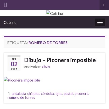
Alt
el
Search for:
for
Cotrino
de
Alter
bús
la
nave
ETIQUETA:
ROMERO DE TORRES
Dibujo – Piconera imposible
SEP
02
Archivado en
dibujo
2004
andalucía
,
chiquita
,
córdoba
,
ojos
,
pastel
,
piconera
,
romero de torres