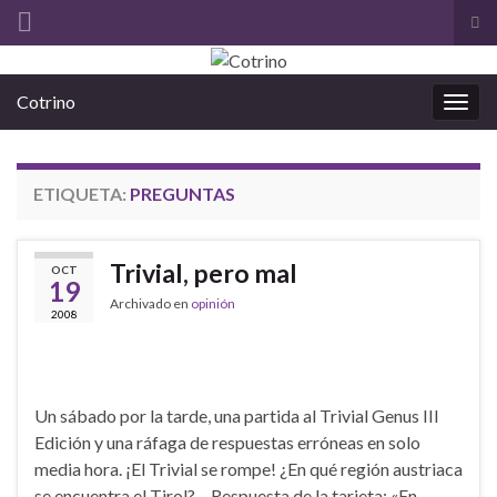
Alt
el
Search for:
for
Cotrino
de
Alter
bús
la
nave
ETIQUETA:
PREGUNTAS
Trivial, pero mal
OCT
19
Archivado en
opinión
2008
Un sábado por la tarde, una partida al Trivial Genus III
Edición y una ráfaga de respuestas erróneas en solo
media hora. ¡El Trivial se rompe! ¿En qué región austriaca
se encuentra el Tirol? – Respuesta de la tarjeta: «En