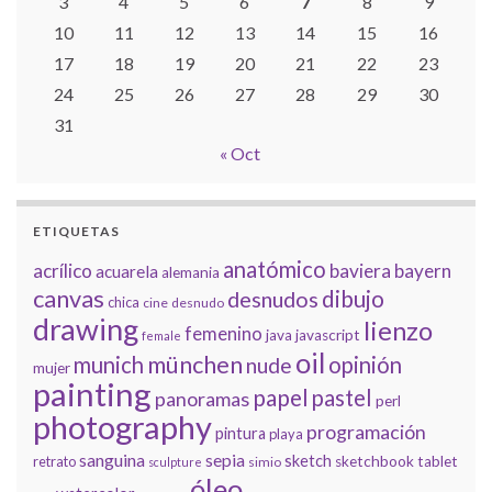
3
4
5
6
7
8
9
10
11
12
13
14
15
16
17
18
19
20
21
22
23
24
25
26
27
28
29
30
31
« Oct
ETIQUETAS
anatómico
acrílico
baviera
bayern
acuarela
alemania
canvas
dibujo
desnudos
chica
cine
desnudo
drawing
lienzo
femenino
java
javascript
female
oil
münchen
munich
opinión
nude
mujer
painting
papel
pastel
panoramas
perl
photography
programación
pintura
playa
sanguina
sepia
sketch
retrato
sketchbook
tablet
simio
sculpture
óleo