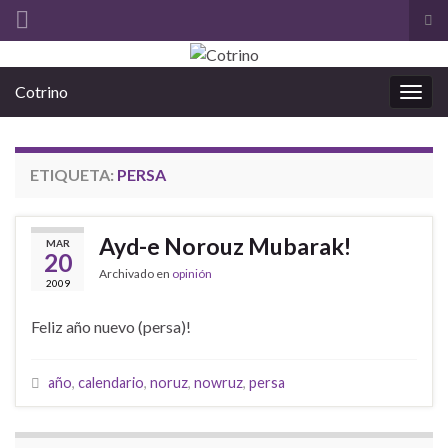
Alt
el
Search for:
for
Cotrino
de
Alter
bús
la
nave
ETIQUETA:
PERSA
Ayd-e Norouz Mubarak!
MAR
20
Archivado en
opinión
2009
Feliz año nuevo (persa)!
año
,
calendario
,
noruz
,
nowruz
,
persa