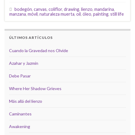
bodegón
,
canvas
,
coliflor
,
drawing
,
lienzo
,
mandarina
,
manzana
,
móvil
,
naturaleza muerta
,
oil
,
óleo
,
painting
,
still life
ÚLTIMOS ARTÍCULOS
Cuando la Gravedad nos Olvide
Azahar y Jazmín
Debe Pasar
Where Her Shadow Grieves
Más allá del lienzo
Caminantes
Awakening