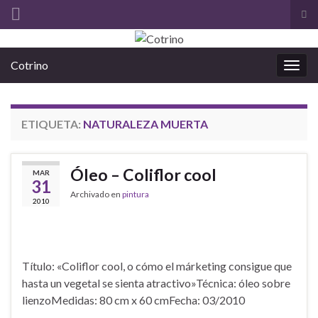
Alt
el
Search for:
for
Cotrino
de
Alter
bús
la
nave
ETIQUETA:
NATURALEZA MUERTA
Óleo – Coliflor cool
MAR
31
Archivado en
pintura
2010
Título: «Coliflor cool, o cómo el márketing consigue que
hasta un vegetal se sienta atractivo»Técnica: óleo sobre
lienzoMedidas: 80 cm x 60 cmFecha: 03/2010