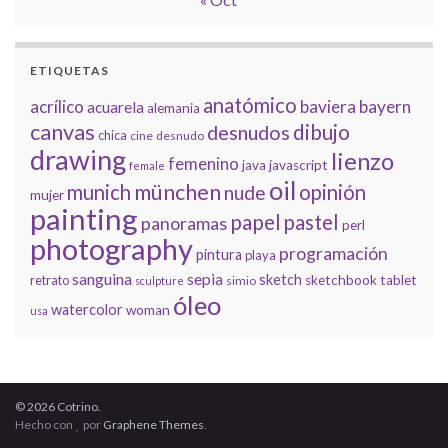
ETIQUETAS
anatómico
acrílico
baviera
bayern
acuarela
alemania
canvas
dibujo
desnudos
chica
cine
desnudo
drawing
lienzo
femenino
java
javascript
female
oil
münchen
munich
opinión
nude
mujer
painting
papel
pastel
panoramas
perl
photography
programación
pintura
playa
sanguina
sepia
sketch
retrato
sketchbook
tablet
simio
sculpture
óleo
watercolor
woman
usa
© 2026 Cotrino.
Hecho con
por
Graphene Themes
.