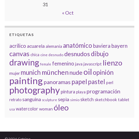
31
« Oct
ETIQUETAS
anatómico
acrílico
baviera
bayern
acuarela
alemania
canvas
dibujo
desnudos
chica
cine
desnudo
drawing
lienzo
femenino
java
javascript
female
oil
münchen
munich
opinión
nude
mujer
painting
papel
pastel
panoramas
perl
photography
programación
pintura
playa
sanguina
sepia
sketch
retrato
sketchbook
tablet
simio
sculpture
óleo
watercolor
woman
usa
© 2026 Cotrino.