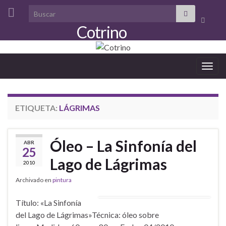
Search for:
Alterna
Cotrino
el
formula
de
Alter
búsque
la
nave
ETIQUETA:
LÁGRIMAS
Óleo – La Sinfonía del
ABR
25
Lago de Lágrimas
2010
Archivado en
pintura
Título: «La Sinfonía
del Lago de Lágrimas»Técnica: óleo sobre