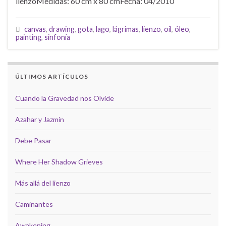
lienzoMedidas: 60 cm x 80 cmFecha: 04/2010
canvas
,
drawing
,
gota
,
lago
,
lágrimas
,
lienzo
,
oil
,
óleo
,
painting
,
sinfonía
ÚLTIMOS ARTÍCULOS
Cuando la Gravedad nos Olvide
Azahar y Jazmín
Debe Pasar
Where Her Shadow Grieves
Más allá del lienzo
Caminantes
Awakening