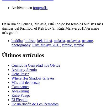
Archivado en
fotografía
En la isla de Penang, Malasia, está uno de los templos budistas más
grandes del Pacífico, el Kek Lok Si. Ruta Malaya 2011Ver mapa
más grande
buddha
,
budista
,
kek lok si
,
malasia
,
malaysia
,
penang
,
photography
,
Ruta Malaya 2011
,
temple
,
templo
Últimos artículos
Cuando la Gravedad nos Olvide
Azahar y Jazmín
Debe Pasar
Where Her Shadow Grieves
Más allá del lienzo
Caminantes
Awakening
Entre Fuego
El Elegido
De un rincón de Los Remedios