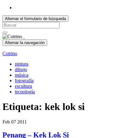
Alternar el formulario de búsqueda
Search
for:
Alternar la navegación
Cotrino
pintura
dibujo
música
fotografía
escultura
tecnología
Etiqueta:
kek lok si
Feb
07
2011
Penang – Kek Lok Si