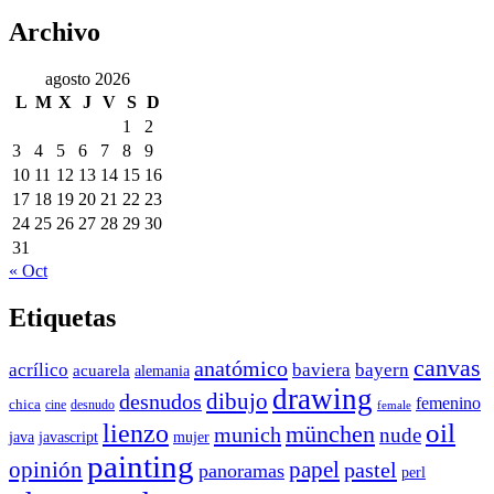
Archivo
agosto 2026
L
M
X
J
V
S
D
1
2
3
4
5
6
7
8
9
10
11
12
13
14
15
16
17
18
19
20
21
22
23
24
25
26
27
28
29
30
31
« Oct
Etiquetas
canvas
anatómico
acrílico
baviera
bayern
acuarela
alemania
drawing
dibujo
desnudos
femenino
chica
cine
desnudo
female
oil
lienzo
münchen
munich
nude
java
javascript
mujer
painting
papel
opinión
pastel
panoramas
perl