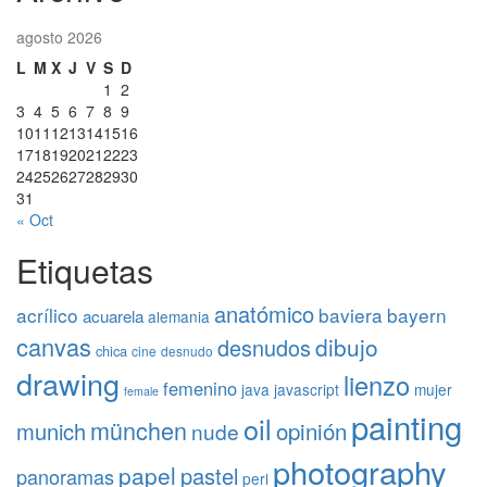
agosto 2026
L
M
X
J
V
S
D
1
2
3
4
5
6
7
8
9
10
11
12
13
14
15
16
17
18
19
20
21
22
23
24
25
26
27
28
29
30
31
« Oct
Etiquetas
anatómico
acrílico
baviera
bayern
acuarela
alemania
canvas
dibujo
desnudos
chica
cine
desnudo
drawing
lienzo
femenino
java
javascript
mujer
female
painting
oil
münchen
opinión
munich
nude
photography
papel
pastel
panoramas
perl