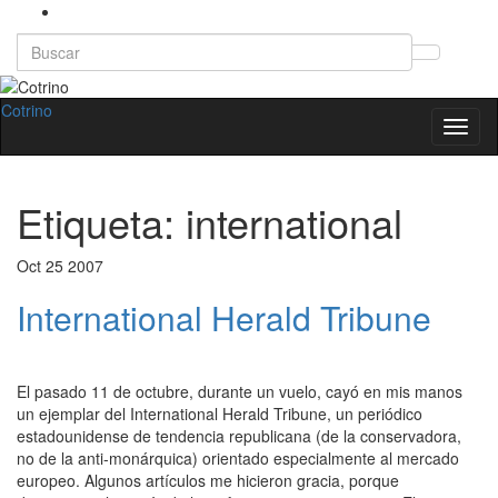
Search
Altern
for:
el
formul
Cotrino
Altern
de
la
búsqu
naveg
Etiqueta:
international
Oct
25
2007
International Herald Tribune
El pasado 11 de octubre, durante un vuelo, cayó en mis manos
un ejemplar del International Herald Tribune, un periódico
estadounidense de tendencia republicana (de la conservadora,
no de la anti-monárquica) orientado especialmente al mercado
europeo. Algunos artículos me hicieron gracia, porque