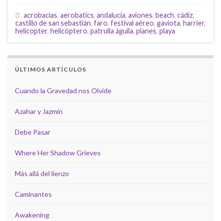
acrobacias
,
aerobatics
,
andalucía
,
aviones
,
beach
,
cádiz
,
castillo de san sebastián
,
faro
,
festival aéreo
,
gaviota
,
harrier
,
helicopter
,
helicóptero
,
patrulla águila
,
planes
,
playa
ÚLTIMOS ARTÍCULOS
Cuando la Gravedad nos Olvide
Azahar y Jazmín
Debe Pasar
Where Her Shadow Grieves
Más allá del lienzo
Caminantes
Awakening