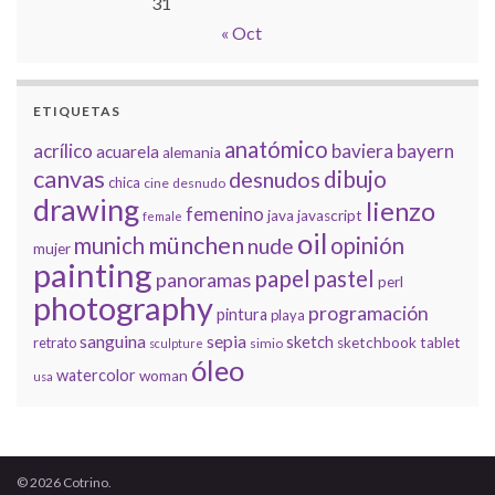
31
« Oct
ETIQUETAS
anatómico
acrílico
baviera
bayern
acuarela
alemania
canvas
dibujo
desnudos
chica
cine
desnudo
drawing
lienzo
femenino
java
javascript
female
oil
münchen
munich
opinión
nude
mujer
painting
papel
pastel
panoramas
perl
photography
programación
pintura
playa
sanguina
sepia
sketch
retrato
sketchbook
tablet
simio
sculpture
óleo
watercolor
woman
usa
© 2026 Cotrino.