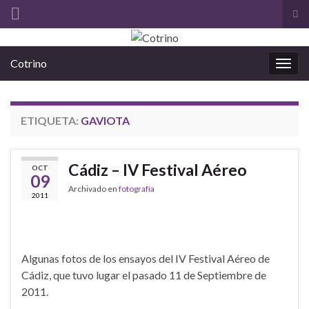
Alt
el
Search for:
for
Cotrino
de
Alter
bús
la
nave
ETIQUETA:
GAVIOTA
Cádiz – IV Festival Aéreo
OCT
09
Archivado en
fotografía
2011
Algunas fotos de los ensayos del IV Festival Aéreo de
Cádiz, que tuvo lugar el pasado 11 de Septiembre de
2011.