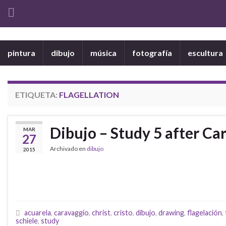
pintura
dibujo
música
fotografía
escultura
ETIQUETA:
FLAGELLATION
Dibujo – Study 5 after Car
MAR
27
Archivado en
dibujo
2015
acuarela
,
caravaggio
,
christ
,
cristo
,
dibujo
,
drawing
,
flagelación
,
schiele
,
study