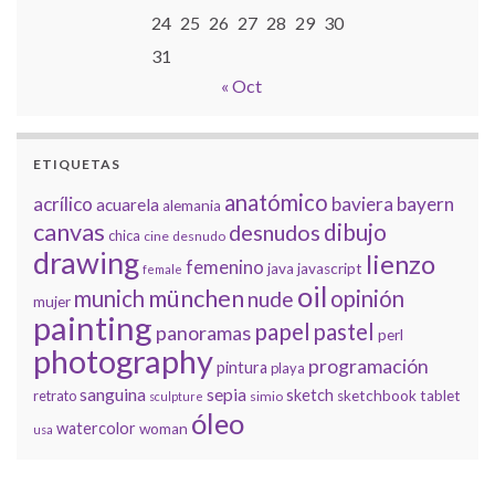
24
25
26
27
28
29
30
31
« Oct
ETIQUETAS
anatómico
acrílico
baviera
bayern
acuarela
alemania
canvas
dibujo
desnudos
chica
cine
desnudo
drawing
lienzo
femenino
java
javascript
female
oil
münchen
munich
opinión
nude
mujer
painting
papel
pastel
panoramas
perl
photography
programación
pintura
playa
sanguina
sepia
sketch
retrato
sketchbook
tablet
simio
sculpture
óleo
watercolor
woman
usa