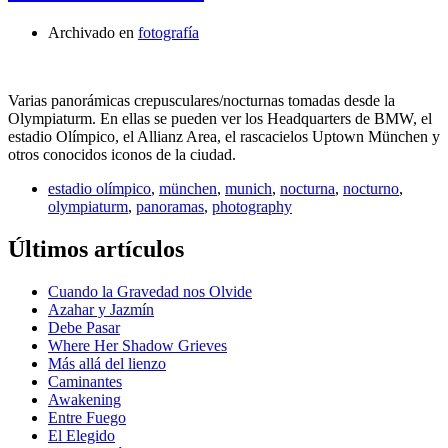
Archivado en
fotografía
Varias panorámicas crepusculares/nocturnas tomadas desde la
Olympiaturm. En ellas se pueden ver los Headquarters de BMW, el
estadio Olímpico, el Allianz Area, el rascacielos Uptown München y
otros conocidos iconos de la ciudad.
estadio olímpico
,
münchen
,
munich
,
nocturna
,
nocturno
,
olympiaturm
,
panoramas
,
photography
Últimos artículos
Cuando la Gravedad nos Olvide
Azahar y Jazmín
Debe Pasar
Where Her Shadow Grieves
Más allá del lienzo
Caminantes
Awakening
Entre Fuego
El Elegido