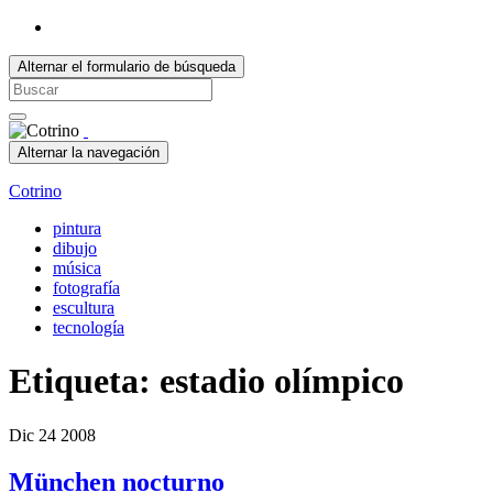
Alternar el formulario de búsqueda
Search
for:
Alternar la navegación
Cotrino
pintura
dibujo
música
fotografía
escultura
tecnología
Etiqueta:
estadio olímpico
Dic
24
2008
München nocturno