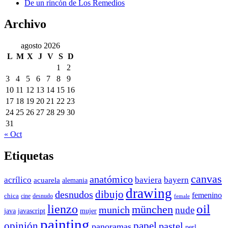
De un rincón de Los Remedios
Archivo
agosto 2026
L
M
X
J
V
S
D
1
2
3
4
5
6
7
8
9
10
11
12
13
14
15
16
17
18
19
20
21
22
23
24
25
26
27
28
29
30
31
« Oct
Etiquetas
canvas
anatómico
acrílico
baviera
bayern
acuarela
alemania
drawing
dibujo
desnudos
femenino
chica
cine
desnudo
female
oil
lienzo
münchen
munich
nude
java
javascript
mujer
painting
papel
opinión
pastel
panoramas
perl