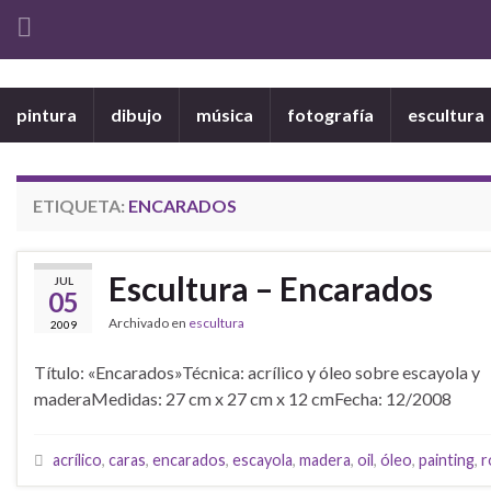
pintura
dibujo
música
fotografía
escultura
ETIQUETA:
ENCARADOS
Escultura – Encarados
JUL
05
Archivado en
escultura
2009
Título: «Encarados»Técnica: acrílico y óleo sobre escayola y
maderaMedidas: 27 cm x 27 cm x 12 cmFecha: 12/2008
acrílico
,
caras
,
encarados
,
escayola
,
madera
,
oil
,
óleo
,
painting
,
r