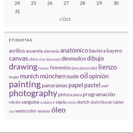
24
25
26
27
28
29
30
31
« Oct
ETIQUETAS
anatómico
acrílico
baviera
bayern
acuarela
alemania
canvas
dibujo
desnudos
chica
cine
desnudo
drawing
lienzo
femenino
java
javascript
female
oil
münchen
munich
opinión
nude
mujer
painting
papel
pastel
panoramas
perl
photography
programación
pintura
playa
sanguina
sepia
sketch
retrato
sketchbook
tablet
simio
sculpture
óleo
watercolor
woman
usa