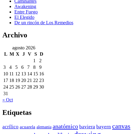
Caminantes
Awakening
Entre Fuego
El Elegido
De un rincón de Los Remedios
Archivo
agosto 2026
L
M
X
J
V
S
D
1
2
3
4
5
6
7
8
9
10
11
12
13
14
15
16
17
18
19
20
21
22
23
24
25
26
27
28
29
30
31
« Oct
Etiquetas
canvas
anatómico
acrílico
baviera
bayern
acuarela
alemania