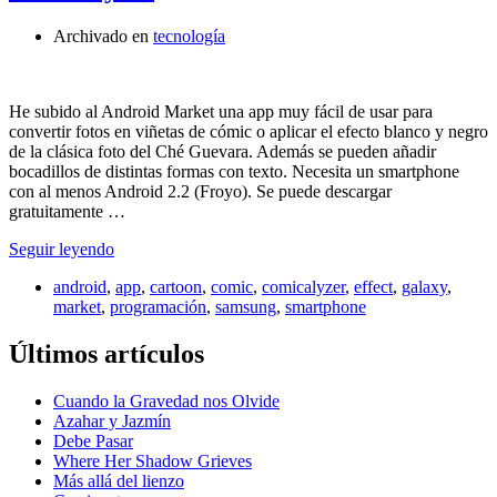
Archivado en
tecnología
He subido al Android Market una app muy fácil de usar para
convertir fotos en viñetas de cómic o aplicar el efecto blanco y negro
de la clásica foto del Ché Guevara. Además se pueden añadir
bocadillos de distintas formas con texto. Necesita un smartphone
con al menos Android 2.2 (Froyo). Se puede descargar
gratuitamente …
Seguir leyendo
android
,
app
,
cartoon
,
comic
,
comicalyzer
,
effect
,
galaxy
,
market
,
programación
,
samsung
,
smartphone
Últimos artículos
Cuando la Gravedad nos Olvide
Azahar y Jazmín
Debe Pasar
Where Her Shadow Grieves
Más allá del lienzo