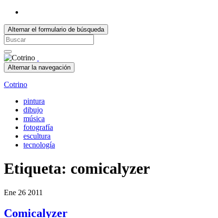
Alternar el formulario de búsqueda
Search
for:
Alternar la navegación
Cotrino
pintura
dibujo
música
fotografía
escultura
tecnología
Etiqueta:
comicalyzer
Ene
26
2011
Comicalyzer