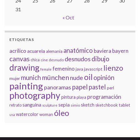
24
25
26
27
28
29
30
31
« Oct
ETIQUETAS
anatómico
acrílico
baviera
bayern
acuarela
alemania
canvas
dibujo
desnudos
chica
cine
desnudo
drawing
lienzo
femenino
java
javascript
female
oil
münchen
munich
opinión
nude
mujer
painting
papel
pastel
panoramas
perl
photography
programación
pintura
playa
sanguina
sepia
sketch
retrato
sketchbook
tablet
simio
sculpture
óleo
watercolor
woman
usa