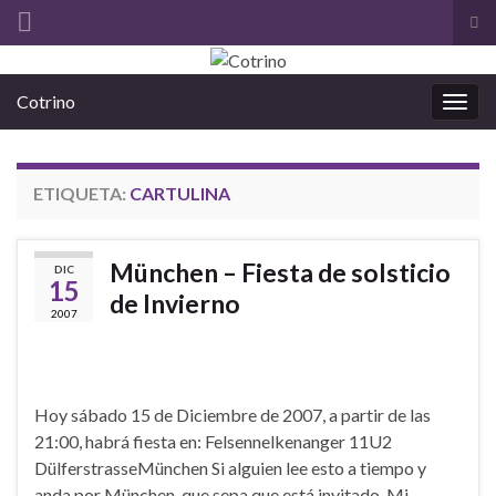
Alt
el
Search for:
for
Cotrino
de
Alter
bús
la
nave
ETIQUETA:
CARTULINA
München – Fiesta de solsticio
DIC
15
de Invierno
2007
Hoy sábado 15 de Diciembre de 2007, a partir de las
21:00, habrá fiesta en: Felsennelkenanger 11U2
DülferstrasseMünchen Si alguien lee esto a tiempo y
anda por München, que sepa que está invitado. Mi