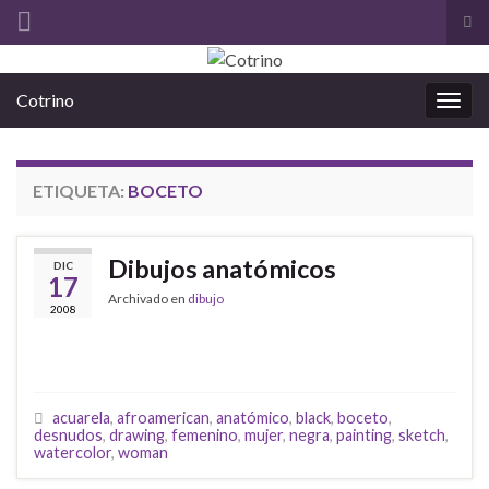
Alt
el
Search for:
for
Cotrino
de
Alter
bús
la
nave
ETIQUETA:
BOCETO
Dibujos anatómicos
DIC
17
Archivado en
dibujo
2008
acuarela
,
afroamerican
,
anatómico
,
black
,
boceto
,
desnudos
,
drawing
,
femenino
,
mujer
,
negra
,
painting
,
sketch
,
watercolor
,
woman