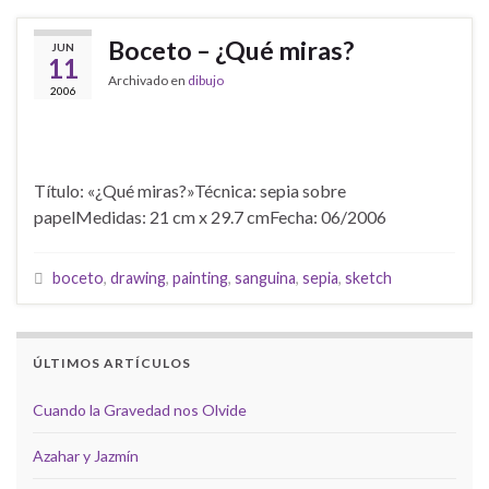
Boceto – ¿Qué miras?
JUN
11
Archivado en
dibujo
2006
Título: «¿Qué miras?»Técnica: sepia sobre
papelMedidas: 21 cm x 29.7 cmFecha: 06/2006
boceto
,
drawing
,
painting
,
sanguina
,
sepia
,
sketch
ÚLTIMOS ARTÍCULOS
Cuando la Gravedad nos Olvide
Azahar y Jazmín