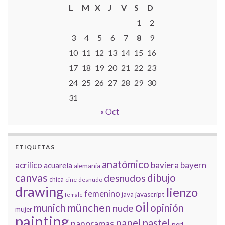
L
M
X
J
V
S
D
1
2
3
4
5
6
7
8
9
10
11
12
13
14
15
16
17
18
19
20
21
22
23
24
25
26
27
28
29
30
31
« Oct
ETIQUETAS
anatómico
acrílico
baviera
bayern
acuarela
alemania
canvas
dibujo
desnudos
chica
cine
desnudo
drawing
lienzo
femenino
java
javascript
female
oil
münchen
munich
opinión
nude
mujer
painting
papel
pastel
panoramas
perl