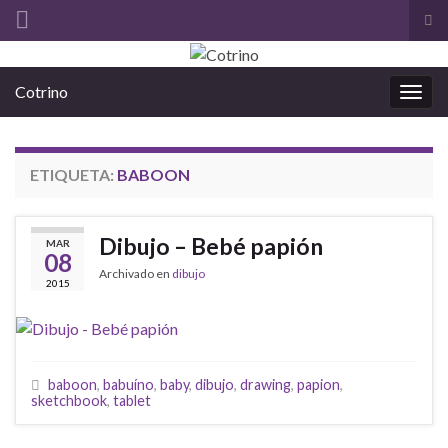
Alt
el
Search for:
for
Cotrino
de
Alter
bús
la
nave
ETIQUETA:
BABOON
Dibujo – Bebé papión
MAR
08
Archivado en
dibujo
2015
baboon
,
babuíno
,
baby
,
dibujo
,
drawing
,
papion
,
sketchbook
,
tablet