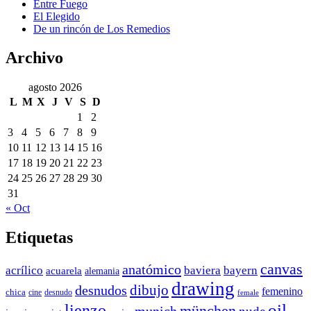
Entre Fuego
El Elegido
De un rincón de Los Remedios
Archivo
agosto 2026
L
M
X
J
V
S
D
1
2
3
4
5
6
7
8
9
10
11
12
13
14
15
16
17
18
19
20
21
22
23
24
25
26
27
28
29
30
31
« Oct
Etiquetas
canvas
anatómico
acrílico
baviera
bayern
acuarela
alemania
drawing
dibujo
desnudos
femenino
chica
cine
desnudo
female
oil
lienzo