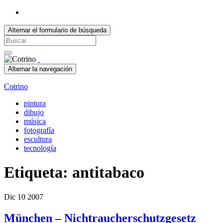
Alternar el formulario de búsqueda
Search
for:
Alternar la navegación
Cotrino
pintura
dibujo
música
fotografía
escultura
tecnología
Etiqueta:
antitabaco
Dic
10
2007
München – Nichtraucherschutzgesetz