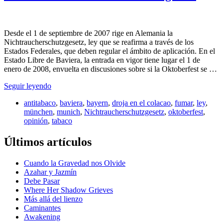
Desde el 1 de septiembre de 2007 rige en Alemania la
Nichtraucherschutzgesetz, ley que se reafirma a través de los
Estados Federales, que deben regular el ámbito de aplicación. En el
Estado Libre de Baviera, la entrada en vigor tiene lugar el 1 de
enero de 2008, envuelta en discusiones sobre si la Oktoberfest se …
Seguir leyendo
antitabaco
,
baviera
,
bayern
,
droja en el colacao
,
fumar
,
ley
,
münchen
,
munich
,
Nichtraucherschutzgesetz
,
oktoberfest
,
opinión
,
tabaco
Últimos artículos
Cuando la Gravedad nos Olvide
Azahar y Jazmín
Debe Pasar
Where Her Shadow Grieves
Más allá del lienzo
Caminantes
Awakening