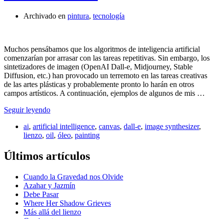
Archivado en
pintura
,
tecnología
Muchos pensábamos que los algoritmos de inteligencia artificial
comenzarían por arrasar con las tareas repetitivas. Sin embargo, los
sintetizadores de imagen (OpenAI Dall-e, Midjourney, Stable
Diffusion, etc.) han provocado un terremoto en las tareas creativas
de las artes plásticas y probablemente pronto lo harán en otros
campos artísticos. A continuación, ejemplos de algunos de mis …
Seguir leyendo
ai
,
artificial intelligence
,
canvas
,
dall-e
,
image synthesizer
,
lienzo
,
oil
,
óleo
,
painting
Últimos artículos
Cuando la Gravedad nos Olvide
Azahar y Jazmín
Debe Pasar
Where Her Shadow Grieves
Más allá del lienzo