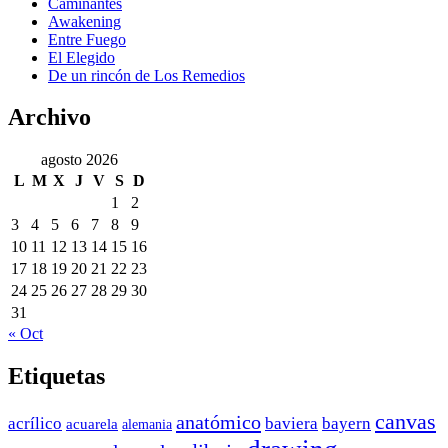
Caminantes
Awakening
Entre Fuego
El Elegido
De un rincón de Los Remedios
Archivo
agosto 2026
L
M
X
J
V
S
D
1
2
3
4
5
6
7
8
9
10
11
12
13
14
15
16
17
18
19
20
21
22
23
24
25
26
27
28
29
30
31
« Oct
Etiquetas
canvas
anatómico
acrílico
baviera
bayern
acuarela
alemania