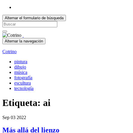
Alternar el formulario de búsqueda
Search
for:
Alternar la navegación
Cotrino
pintura
dibujo
música
fotografía
escultura
tecnología
Etiqueta:
ai
Sep
03
2022
Más allá del lienzo