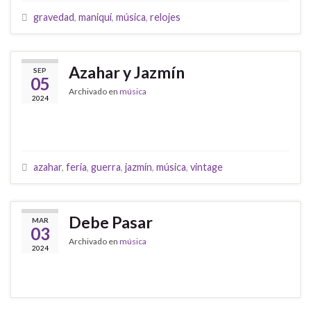
gravedad
,
maniquí
,
música
,
relojes
Azahar y Jazmín
SEP
05
Archivado en
música
2024
azahar
,
feria
,
guerra
,
jazmín
,
música
,
vintage
Debe Pasar
MAR
03
Archivado en
música
2024