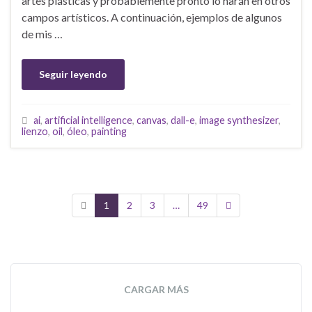
artes plásticas y probablemente pronto lo harán en otros
campos artísticos. A continuación, ejemplos de algunos
de mis …
Seguir leyendo
ai
,
artificial intelligence
,
canvas
,
dall-e
,
image synthesizer
,
lienzo
,
oil
,
óleo
,
painting
1
2
3
…
49
CARGAR MÁS