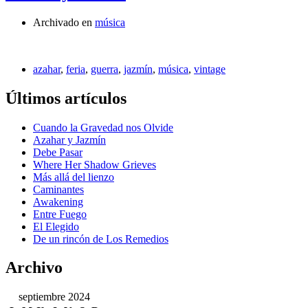
Archivado en
música
azahar
,
feria
,
guerra
,
jazmín
,
música
,
vintage
Últimos artículos
Cuando la Gravedad nos Olvide
Azahar y Jazmín
Debe Pasar
Where Her Shadow Grieves
Más allá del lienzo
Caminantes
Awakening
Entre Fuego
El Elegido
De un rincón de Los Remedios
Archivo
septiembre 2024