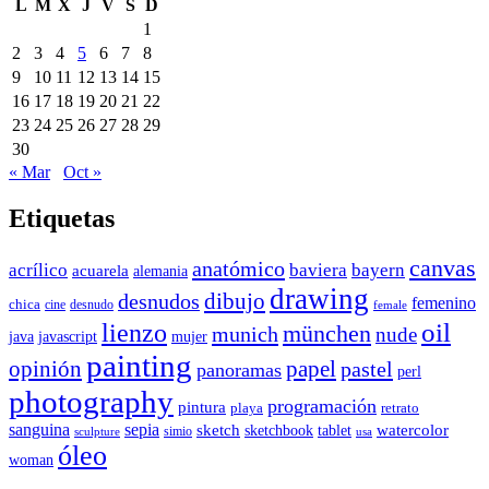
L
M
X
J
V
S
D
1
2
3
4
5
6
7
8
9
10
11
12
13
14
15
16
17
18
19
20
21
22
23
24
25
26
27
28
29
30
« Mar
Oct »
Etiquetas
canvas
anatómico
acrílico
baviera
bayern
acuarela
alemania
drawing
dibujo
desnudos
femenino
chica
cine
desnudo
female
oil
lienzo
münchen
munich
nude
java
javascript
mujer
painting
papel
opinión
pastel
panoramas
perl
photography
programación
pintura
playa
retrato
sanguina
sepia
sketch
watercolor
sketchbook
tablet
simio
sculpture
usa
óleo
woman