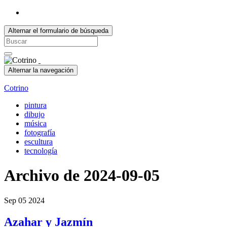
Alternar el formulario de búsqueda
Search
for:
Alternar la navegación
Cotrino
pintura
dibujo
música
fotografía
escultura
tecnología
Archivo de
2024-09-05
Sep
05
2024
Azahar y Jazmín