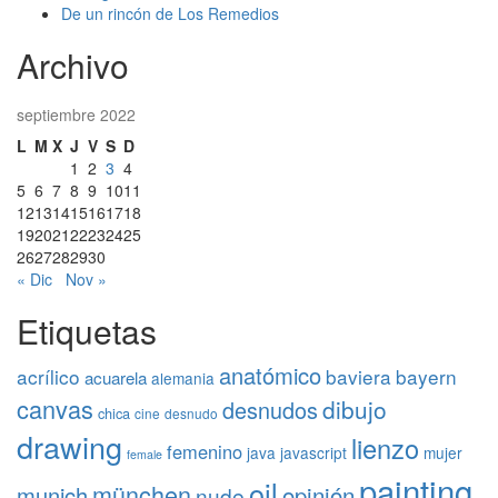
De un rincón de Los Remedios
Archivo
septiembre 2022
L
M
X
J
V
S
D
1
2
3
4
5
6
7
8
9
10
11
12
13
14
15
16
17
18
19
20
21
22
23
24
25
26
27
28
29
30
« Dic
Nov »
Etiquetas
anatómico
acrílico
baviera
bayern
acuarela
alemania
canvas
dibujo
desnudos
chica
cine
desnudo
drawing
lienzo
femenino
java
javascript
mujer
female
painting
oil
münchen
opinión
munich
nude