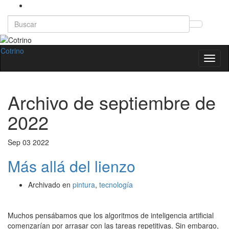
Search
Altern
for:
el
formul
Cotrino
Altern
de
la
búsqu
naveg
Archivo de
septiembre de
2022
Sep
03
2022
Más allá del lienzo
Archivado en
pintura
,
tecnología
Muchos pensábamos que los algoritmos de inteligencia artificial
comenzarían por arrasar con las tareas repetitivas. Sin embargo,