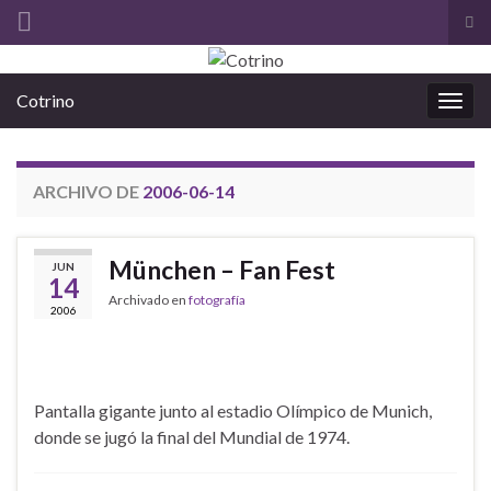
Alt
el
Search for:
for
Cotrino
de
Alter
bús
la
nave
ARCHIVO DE
2006-06-14
München – Fan Fest
JUN
14
Archivado en
fotografía
2006
Pantalla gigante junto al estadio Olímpico de Munich,
donde se jugó la final del Mundial de 1974.